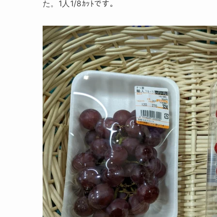
た。1人1/8ｶｯﾄです。