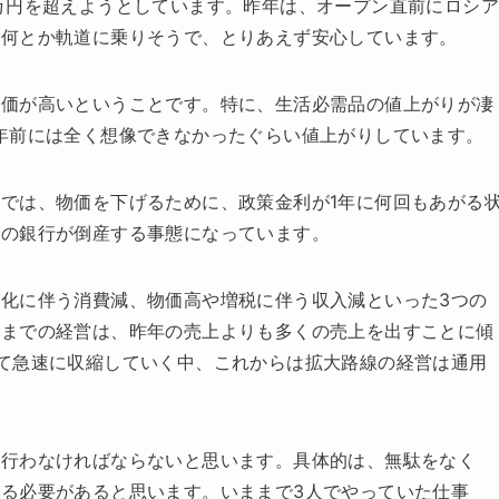
万円を超えようとしています。昨年は、オープン直前にロシア
、何とか軌道に乗りそうで、とりあえず安心しています。
物価が高いということです。特に、生活必需品の値上がりが凄
年前には全く想像できなかったぐらい値上がりしています。
では、物価を下げるために、政策金利が1年に何回もあがる
部の銀行が倒産する事態になっています。
化に伴う消費減、物価高や増税に伴う収入減といった3つの
れまでの経営は、昨年の売上よりも多くの売上を出すことに傾
て急速に収縮していく中、これからは拡大路線の経営は通用
を行わなければならないと思います。具体的は、無駄をなく
る必要があると思います。いままで3人でやっていた仕事